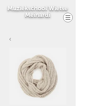
Muziekschool Wietse
Meinardi