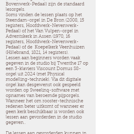
Bovenwerk-Pedaal) zijn de standaard
lesorgels.
Soms vinden de lessen plaats op het
Steendam-orgel in De Bron (2008, 15
registers, Hoofdwerk-Nevenwerk-
Pedaal) of het Van Vulpen-orgel in
Adventskerk in Assen (1970, 16
registers, Hoofdwerk-Nevenwerk-
Pedaal) of de Koepelkerk Veenhuizen
(Hillebrand, 1821, 14 registers).
Lessen aan beginners worden vaak
gegeven in de studio bij Twenthe 17 op
een 3-klaviers Viscount Domus S8-
orgel uit 2024 (met Physical
modelling-techniek). Via dit digitale
orgel kan desgewenst ook gespeeld
worden op Sweelinq-software met
opnames van beroemde pijporgels.
Wanneer het om rooster-technische
redenen beter uitkomt of wanneer er
geen kerk beschikbaar is worden ook
lessen aan gevorderden in de studio
gegeven..
De lessen aan gevorderden kunnen in